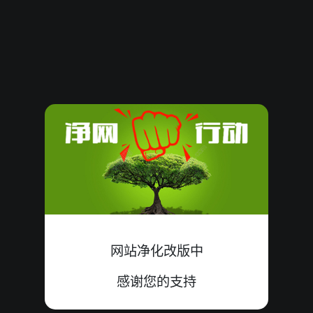
3467342
09
小
中
4+1+4=09
3467341
14
大
中
1+5+8=14
3467340
18
小
错
9+0+9=18
3467339
10
单
错
1+6+3=10
3467338
13
大
错
3+2+8=13
3467337
12
双
中
6+2+4=12
3467336
10
大
错
4+6+0=10
网站净化改版中
3467335
17
单
中
8+0+9=17
感谢您的支持
3467334
04
大
错
0+4+0=04