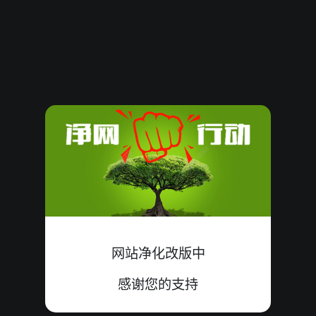
08090427
17
大
双
中
5+4+8=17
08090426
15
小
双
错
7+3+5=15
08090425
13
小
单
中
8+4+1=13
08090424
14
小
单
错
7+2+5=14
08090423
12
小
双
中
7+0+5=12
08090422
13
大
双
错
1+9+3=13
08090421
16
大
单
中
0+7+9=16
网站净化改版中
08090420
15
大
单
中
9+3+3=15
感谢您的支持
08090419
11
大
双
错
0+6+5=11