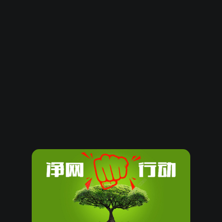
13
小单
大双
4+2+7=13
13
大单
小双
2+8+3=13
10
小单
大双
5+0+5=10
12
大单
小双
3+7+2=12
17
小双
大单
1+7+9=17
16
小单
大双
5+8+3=16
12
大双
小单
5+0+7=12
09
大双
小单
0+7+2=09
19
大双
小单