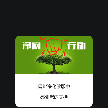
3466692
18
大
双
中
2+9+7=18
3466691
14
大
单
中
0+9+5=14
3466690
20
小
单
错
8+8+4=20
3466689
13
大
双
错
7+2+4=13
3466688
20
小
单
错
9+6+5=20
3466687
17
小
双
错
7+1+9=17
3466686
12
小
单
中
3+6+3=12
网站净化改版中
3466685
18
小
单
错
7+6+5=18
感谢您的支持
3466684
23
小
双
错
9+7+7=23